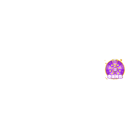
高倍率锂电池及其充电、保养管理系统的全
套定制服务。
2011
24000
世界杯官网-世界杯官网（中
厂房生产基地24000㎡
国）成立于2011年
800
150
技术服务团队800余人
月产量150AH