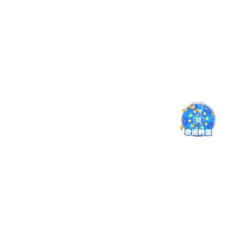
力于高倍率锂电池及其充电、保养管理系统的全
套定制服务。
2011
24000
世界杯官网-世界杯官网（中
厂房生产基地24000㎡
国）成立于2011年
800
150
技术服务团队800余人
月产量150AH