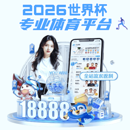
菜单
世界杯官网-世界杯官网（中国）