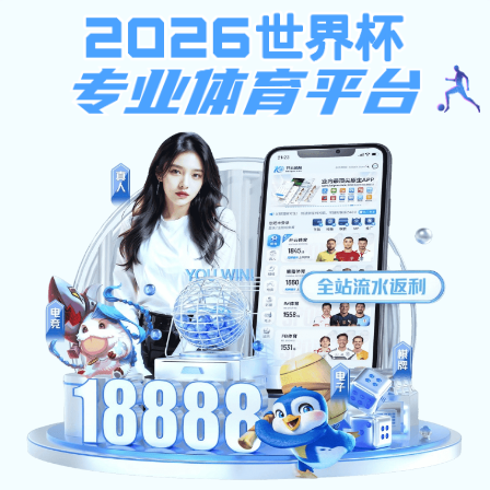
菜单
世界杯官网-世界杯官网（中国）