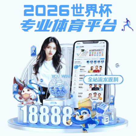
菜单
世界杯官网-世界杯官网（中国）