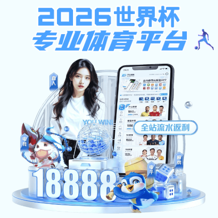
菜单
世界杯官网-世界杯官网（中国）