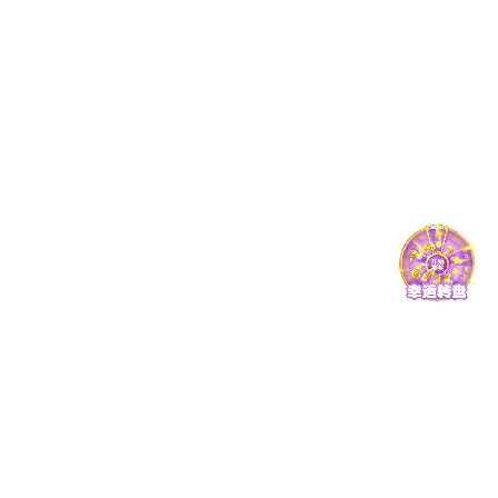
力于高倍率锂电池及其充电、保养管理系统的
全套定制服务。
2011
24000
世界杯官网-世界杯官网（中
厂房生产基地24000㎡
国）成立于2011年
800
150
技术服务团队800余人
月产量150AH