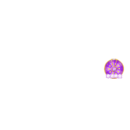
于高倍率锂电池及其充电、保养管理系统的全
套定制服务。
2011
24000
世界杯官网-世界杯官网（中
厂房生产基地24000㎡
国）成立于2011年
800
150
技术服务团队800余人
月产量150AH