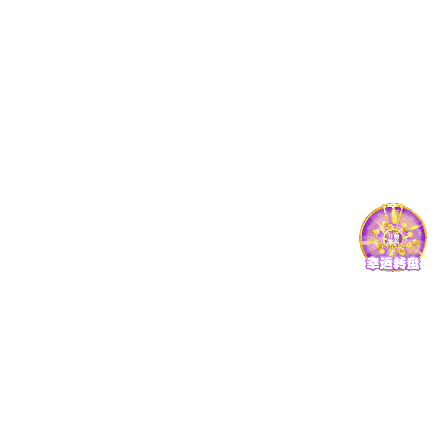
高倍率锂电池及其充电、保养管理系统的全
套定制服务。
2011
24000
世界杯官网-世界杯官网（中
厂房生产基地24000㎡
国）成立于2011年
800
150
技术服务团队800余人
月产量150AH