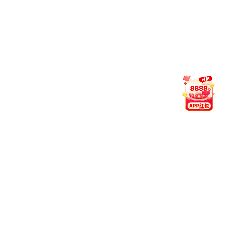
高倍率锂电池及其充电、保养管理系统的全套定制服
务，并多次率先向市场推出前沿产品，拥
有了丰富的无人机行业应用开发经验。工厂位于广东
东莞市。
我世界杯官网-世界杯官网（中国）的主要产品
有：高倍率锂电池、无人机电池、高
压锂电池、快充电池、半固态锂电
池、智能监控模块、智能均衡充电器及电源
模块等，其广泛应用于：无人机、
氢燃料动力辅助系统、便携式设备等领域。
查看更多
致力于高倍率锂电池及充放电管理系统的
全套定制服务
高倍率锂电池、无人机电池、高压锂电
池、快充电池、半固态锂电池、