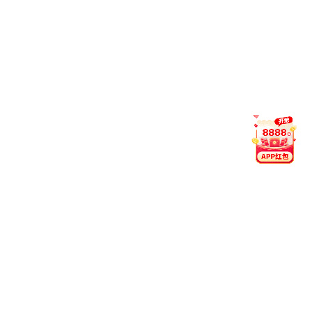
于高倍率锂电池及其充电、保养管理系统的全套定制
服务，并多次率先向市场推出前沿产品，拥有
了丰富的无人机行业应用开发经验。工厂位于广东
东莞市。
我世界杯官网-世界杯官网（中国）的主要产品
有：高倍率锂电池、无人机电
池、高压锂电池、快充电池、半
固态锂电池、智能监控模块、智能均衡充电器
及电源模块等，其广泛应用于：无人
机、氢燃料动力辅助系统、便携式设备等领
域。
查看更多
致力于高倍率锂电池及充放电管理系统的
全套定制服务
高倍率锂电池、无人机电池、高压锂电