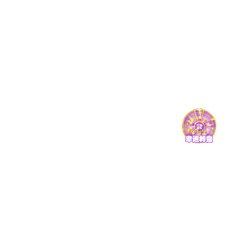
于高倍率锂电池及其充电、保养管理系统的全
套定制服务。
2011
24000
世界杯官网-世界杯官网（中
厂房生产基地24000㎡
国）成立于2011年
800
150
技术服务团队800余人
月产量150AH