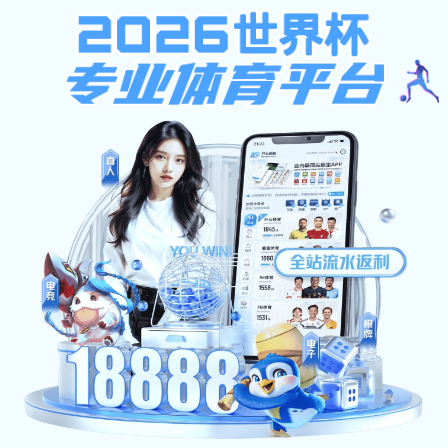
菜单
世界杯官网-世界杯官网（中国）