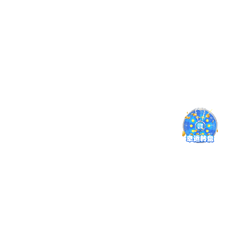
力于高倍率锂电池及其充电、保养管理系统的全
套定制服务。
2011
24000
世界杯官网-世界杯官网（中
厂房生产基地24000㎡
国）成立于2011年
800
150
技术服务团队800余人
月产量150AH