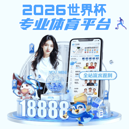
菜单
世界杯官网-世界杯官网（中国）