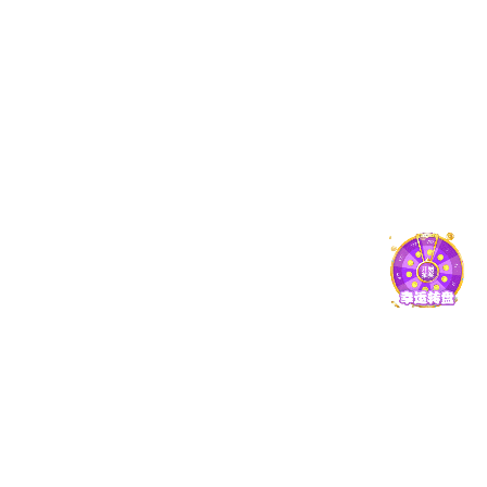
于高倍率锂电池及其充电、保养管理系统的全套
定制服务。
2011
24000
世界杯官网-世界杯官网（中
厂房生产基地24000㎡
国）成立于2011年
800
150
技术服务团队800余人
月产量150AH