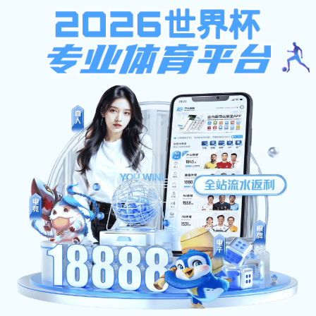
菜单
世界杯官网-世界杯官网（中国）