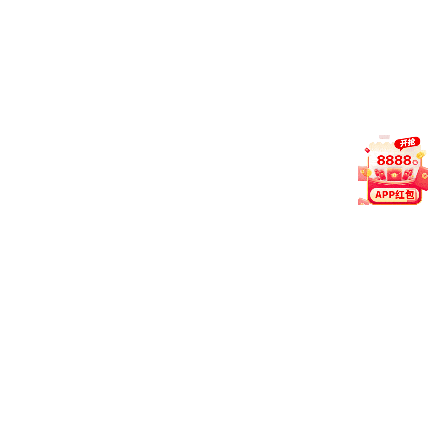
于高倍率锂电池及其充电、保养管理系统的全套定制服
务，并多次率先向市场推出前沿产品，拥有了丰
富的无人机行业应用开发经验。工厂位于广东东莞
市。
我世界杯官网-世界杯官网（中国）的主要产品
有：高倍率锂电池、无人机电池、
高压锂电池、快充电池、半固态锂电
池、智能监控模块、智能均衡充电器及电源模
块等，其广泛应用于：无人机、氢
燃料动力辅助系统、便携式设备等领域。
查看更多
致力于高倍率锂电池及充放电管理系统的
全套定制服务
高倍率锂电池、无人机电池、高压锂电
池、快充电池、半固态锂电池、智能