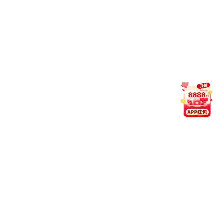
高倍率锂电池及其充电、保养管理系统的全套定制
服务，并多次率先向市场推出前沿产
品，拥有了丰富的无人机行业应用开发经
验。工厂位于广东东莞市。
我世界杯官网-世界杯官网（中国）的主要产品
有：高倍率锂电池、无人机电池、高
压锂电池、快充电池、半固态锂电
池、智能监控模块、智能均衡充电器及电源
模块等，其广泛应用于：无人
机、氢燃料动力辅助系统、便携式设备等
领域。
查看更多
致力于高倍率锂电池及充放电管理系统的
全套定制服务
高倍率锂电池、无人机电池、高压锂电