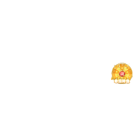
高倍率锂电池及其充电、保养管理系统的全
套定制服务。
2011
24000
世界杯官网-世界杯官网（中
厂房生产基地24000㎡
国）成立于2011年
800
150
技术服务团队800余人
月产量150AH