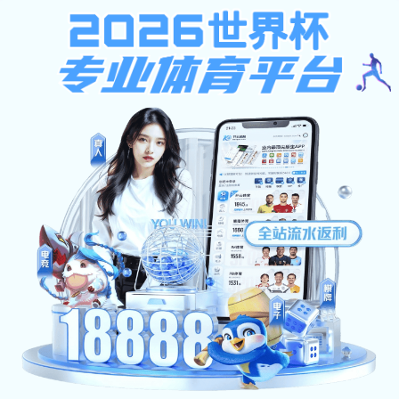
菜单
世界杯官网-世界杯官网（中国）