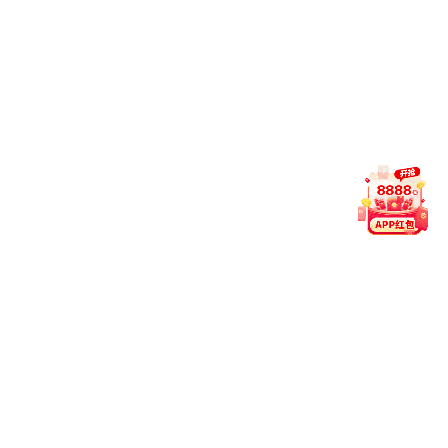
于高倍率锂电池及其充电、保养管理系统的全套定制
服务，并多次率先向市场推出前沿产品，
拥有了丰富的无人机行业应用开发经验。工厂位于广东
东莞市。
我世界杯官网-世界杯官网（中国）的主要产品
有：高倍率锂电池、无人机电池、
高压锂电池、快充电池、半固态锂电
池、智能监控模块、智能均衡充电器及电源
模块等，其广泛应用于：无人机、
氢燃料动力辅助系统、便携式设备等领
域。
查看更多
致力于高倍率锂电池及充放电管理系统的
全套定制服务
高倍率锂电池、无人机电池、高压锂电