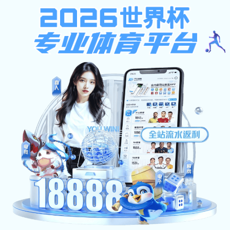
菜单
世界杯官网-世界杯官网（中国）