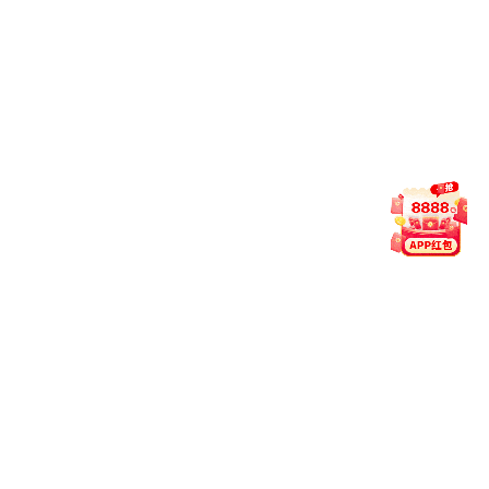
于高倍率锂电池及其充电、保养管理系统的全套定
制服务，并多次率先向市场推出前沿产品，拥有
了丰富的无人机行业应用开发经验。工厂位于广东
东莞市。
我世界杯官网-世界杯官网（中国）的主要产品
有：高倍率锂电池、无人机电池、
高压锂电池、快充电池、半固态锂电
池、智能监控模块、智能均衡充电器及电
源模块等，其广泛应用于：无人机、
氢燃料动力辅助系统、便携式设备等领
域。
查看更多
致力于高倍率锂电池及充放电管理系统的
全套定制服务
高倍率锂电池、无人机电池、高压锂电