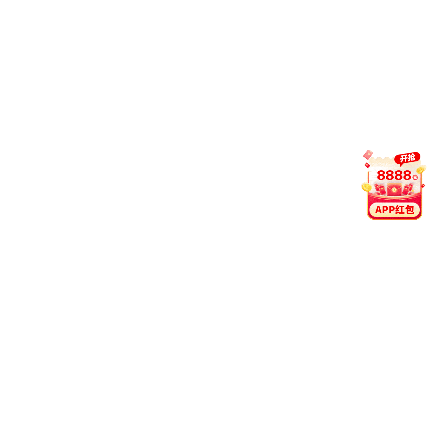
倍率锂电池及其充电、保养管理系统的全套定制服
务，并多次率先向市场推出前沿产品，拥有
了丰富的无人机行业应用开发经验。工厂位于广东东
莞市。
我世界杯官网-世界杯官网（中国）的主要产品
有：高倍率锂电池、无人机电池、
高压锂电池、快充电池、半固态锂电
池、智能监控模块、智能均衡充电器及电源
模块等，其广泛应用于：无人机、
氢燃料动力辅助系统、便携式设备等领域。
查看更多
致力于高倍率锂电池及充放电管理系统的
全套定制服务
高倍率锂电池、无人机电池、高压锂电
池、快充电池、半固态锂电池、智