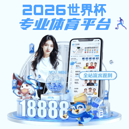
菜单
世界杯官网-世界杯官网（中国）