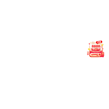
力于高倍率锂电池及其充电、保养管理系统的全套
定制服务，并多次率先向市场推出前沿产
品，拥有了丰富的无人机行业应用开发经
验。工厂位于广东东莞市。
我世界杯官网-世界杯官网（中国）的主要产品
有：高倍率锂电池、无人机电池、
高压锂电池、快充电池、半固态锂电
池、智能监控模块、智能均衡充电器及电
源模块等，其广泛应用于：无人
机、氢燃料动力辅助系统、便携式设备
等领域。
查看更多
致力于高倍率锂电池及充放电管理系统的
全套定制服务
高倍率锂电池、无人机电池、高压锂电