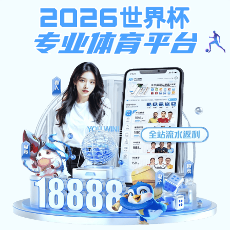
菜单
世界杯官网-世界杯官网（中国）