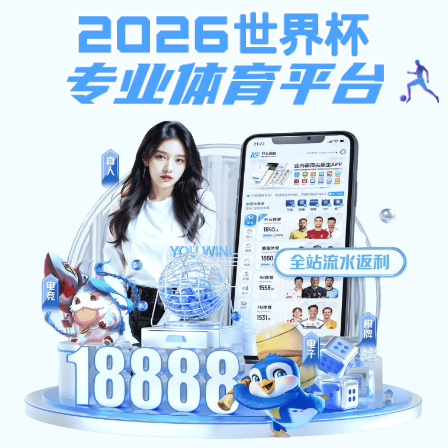
菜单
世界杯官网-世界杯官网（中国）