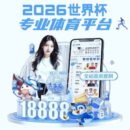
菜单
世界杯官网-世界杯官网（中国）