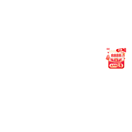
倍率锂电池及其充电、保养管理系统的全套定制服
务，并多次率先向市场推出前沿产品，拥
有了丰富的无人机行业应用开发经验。工厂位于广东东
莞市。
我世界杯官网-世界杯官网（中国）的主要产品
有：高倍率锂电池、无人机电池、
高压锂电池、快充电池、半固态锂电
池、智能监控模块、智能均衡充电器及电源模块
等，其广泛应用于：无人机、氢
燃料动力辅助系统、便携式设备等领域。
查看更多
致力于高倍率锂电池及充放电管理系统的
全套定制服务
高倍率锂电池、无人机电池、高压锂电
池、快充电池、半固态锂电