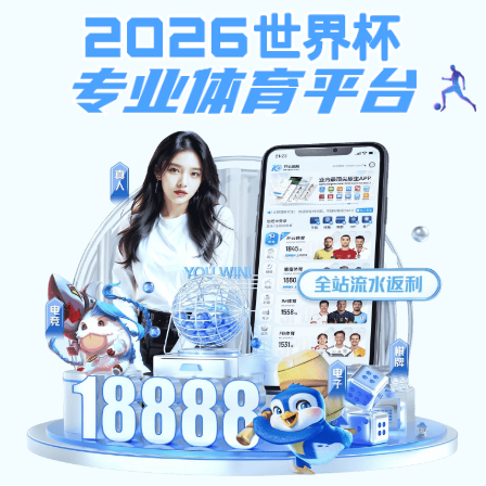
菜单
世界杯官网-世界杯官网（中国）