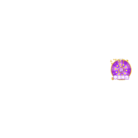
高倍率锂电池及其充电、保养管理系统的全套
定制服务。
2011
24000
世界杯官网-世界杯官网（中
厂房生产基地24000㎡
国）成立于2011年
800
150
技术服务团队800余人
月产量150AH