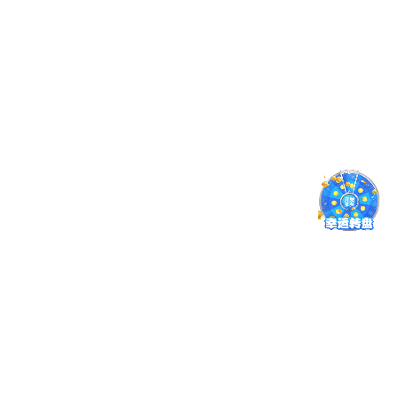
高倍率锂电池及其充电、保养管理系统的全套定
制服务。
2011
24000
世界杯官网-世界杯官网（中
厂房生产基地24000㎡
国）成立于2011年
800
150
技术服务团队800余人
月产量150AH