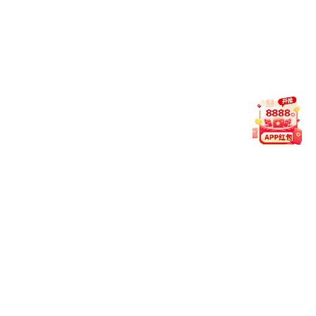
于高倍率锂电池及其充电、保养管理系统的全套定制
服务，并多次率先向市场推出前沿产品，
拥有了丰富的无人机行业应用开发经验。工厂位于
广东东莞市。
我世界杯官网-世界杯官网（中国）的主要产品
有：高倍率锂电池、无人机电池、高
压锂电池、快充电池、半固态锂电池、
智能监控模块、智能均衡充电器及电源模块等，
其广泛应用于：无人机、氢燃料动力辅助系
统、便携式设备等领域。
查看更多
致力于高倍率锂电池及充放电管理系统的
全套定制服务
高倍率锂电池、无人机电池、高压锂电
池、快充电池、半固态锂电池、智能