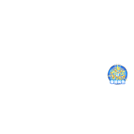
高倍率锂电池及其充电、保养管理系统的全套
定制服务。
2011
24000
世界杯官网-世界杯官网（中
厂房生产基地24000㎡
国）成立于2011年
800
150
技术服务团队800余人
月产量150AH