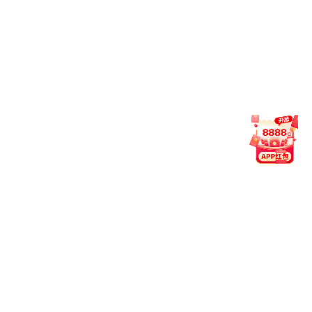
倍率锂电池及其充电、保养管理系统的全套定制服
务，并多次率先向市场推出前沿产品，拥有了丰
富的无人机行业应用开发经验。工厂位于广东东莞
市。
我世界杯官网-世界杯官网（中国）的主要产品
有：高倍率锂电池、无人机电池、高
压锂电池、快充电池、半固态锂电
池、智能监控模块、智能均衡充电器及电源
模块等，其广泛应用于：无人
机、氢燃料动力辅助系统、便携式设备等领
域。
查看更多
致力于高倍率锂电池及充放电管理系统的
全套定制服务
高倍率锂电池、无人机电池、高压锂电