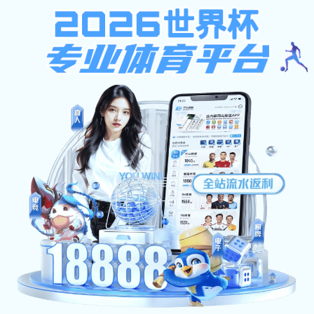
菜单
世界杯官网-世界杯官网（中国）