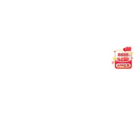
力于高倍率锂电池及其充电、保养管理系统的全套定制
服务，并多次率先向市场推出前沿产品，拥有
了丰富的无人机行业应用开发经验。工厂位于广东
东莞市。
我世界杯官网-世界杯官网（中国）的主要产品
有：高倍率锂电池、无人机电池、高压
锂电池、快充电池、半固态锂电
池、智能监控模块、智能均衡充电器及电源模
块等，其广泛应用于：无人机、氢燃
料动力辅助系统、便携式设备等领域。
查看更多
致力于高倍率锂电池及充放电管理系统的
全套定制服务
高倍率锂电池、无人机电池、高压锂电
池、快充电池、半固态锂电池、