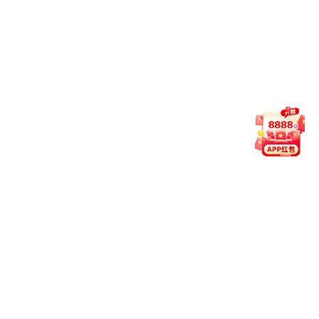
倍率锂电池及其充电、保养管理系统的全套定制服
务，并多次率先向市场推出前沿产品，拥有了
丰富的无人机行业应用开发经验。工厂位于广东东
莞市。
我世界杯官网-世界杯官网（中国）的主要产品
有：高倍率锂电池、无人机电池、高压
锂电池、快充电池、半固态锂电池、
智能监控模块、智能均衡充电器及电源模块
等，其广泛应用于：无人机、氢
燃料动力辅助系统、便携式设备等领
域。
查看更多
致力于高倍率锂电池及充放电管理系统的
全套定制服务
高倍率锂电池、无人机电池、高压锂电