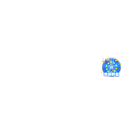
于高倍率锂电池及其充电、保养管理系统的全
套定制服务。
2011
24000
世界杯官网-世界杯官网（中
厂房生产基地24000㎡
国）成立于2011年
800
150
技术服务团队800余人
月产量150AH