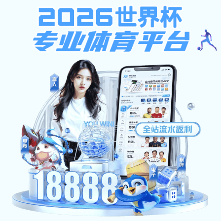
菜单
世界杯官网-世界杯官网（中国）