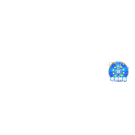
于高倍率锂电池及其充电、保养管理系统的全
套定制服务。
2011
24000
世界杯官网-世界杯官网（中
厂房生产基地24000㎡
国）成立于2011年
800
150
技术服务团队800余人
月产量150AH