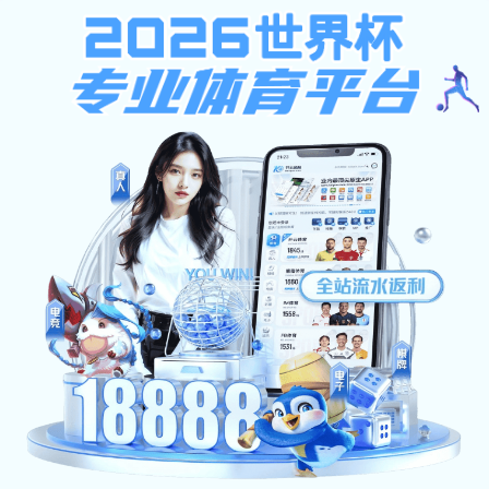
菜单
世界杯官网-世界杯官网（中国）