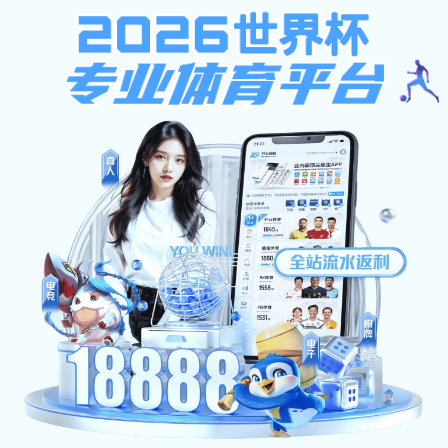
菜单
世界杯官网-世界杯官网（中国）