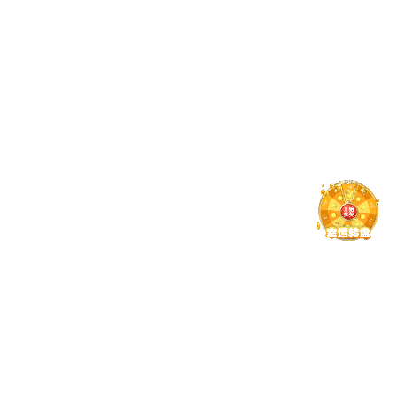
于高倍率锂电池及其充电、保养管理系统的全
套定制服务。
2011
24000
世界杯官网-世界杯官网（中
厂房生产基地24000㎡
国）成立于2011年
800
150
技术服务团队800余人
月产量150AH