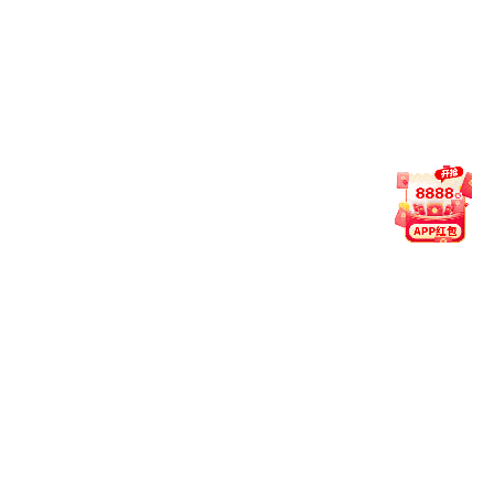
于高倍率锂电池及其充电、保养管理系统的全套定制服
务，并多次率先向市场推出前沿产品，拥有了
丰富的无人机行业应用开发经验。工厂位于广东东莞
市。
我世界杯官网-世界杯官网（中国）的主要产品
有：高倍率锂电池、无人机电池、高压
锂电池、快充电池、半固态锂电池、
智能监控模块、智能均衡充电器及电源模块
等，其广泛应用于：无人机、氢
燃料动力辅助系统、便携式设备等领域。
查看更多
致力于高倍率锂电池及充放电管理系统的
全套定制服务
高倍率锂电池、无人机电池、高压锂电
池、快充电池、半固态锂电池、