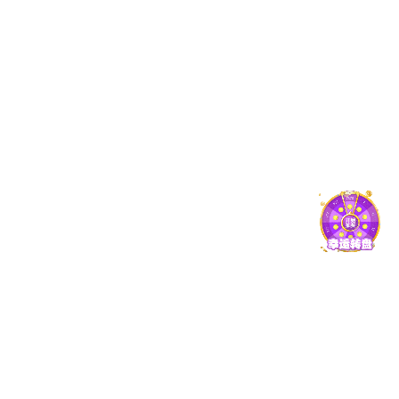
于高倍率锂电池及其充电、保养管理系统的
全套定制服务。
2011
24000
世界杯官网-世界杯官网（中
厂房生产基地24000㎡
国）成立于2011年
800
150
技术服务团队800余人
月产量150AH