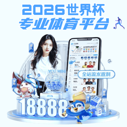
菜单
世界杯官网-世界杯官网（中国）