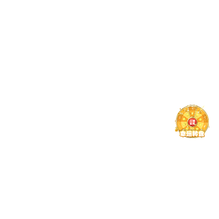
力于高倍率锂电池及其充电、保养管理系统
的全套定制服务。
2011
24000
世界杯官网-世界杯官网（中
厂房生产基地24000㎡
国）成立于2011年
800
150
技术服务团队800余人
月产量150AH