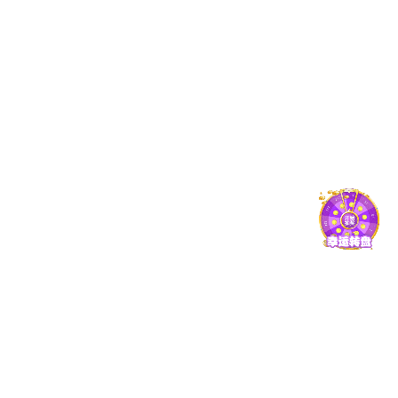
高倍率锂电池及其充电、保养管理系统的全套定
制服务。
2011
24000
世界杯官网-世界杯官网（中
厂房生产基地24000㎡
国）成立于2011年
800
150
技术服务团队800余人
月产量150AH