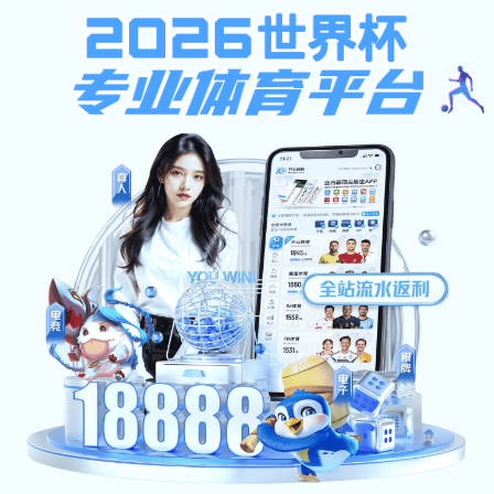
菜单
世界杯官网-世界杯官网（中国）