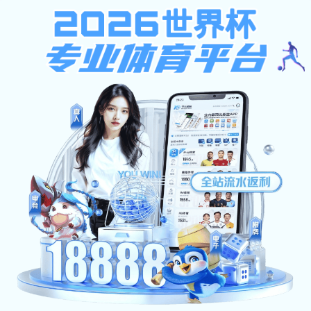
菜单
世界杯官网-世界杯官网（中国）