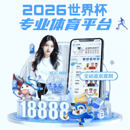
菜单
世界杯官网-世界杯官网（中国）