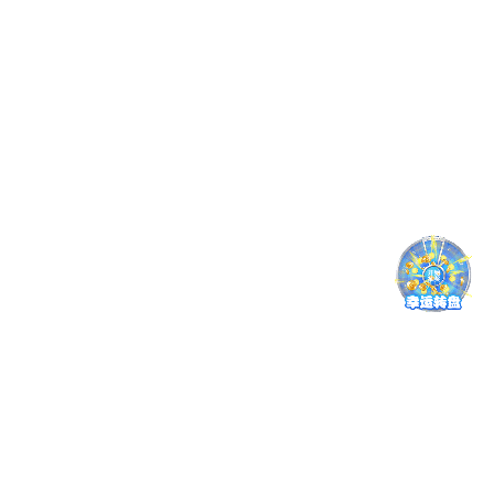
力于高倍率锂电池及其充电、保养管理系统的
全套定制服务。
2011
24000
世界杯官网-世界杯官网（中
厂房生产基地24000㎡
国）成立于2011年
800
150
技术服务团队800余人
月产量150AH