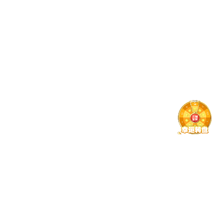
高倍率锂电池及其充电、保养管理系统的全
套定制服务。
2011
24000
世界杯官网-世界杯官网（中
厂房生产基地24000㎡
国）成立于2011年
800
150
技术服务团队800余人
月产量150AH