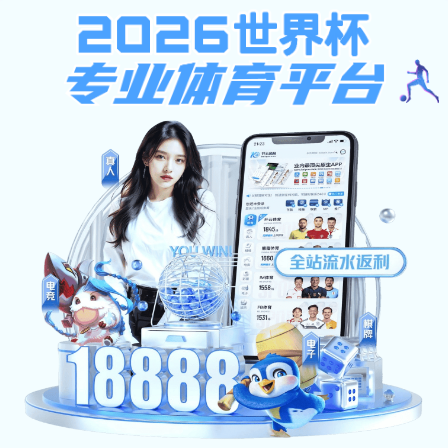
菜单
世界杯官网-世界杯官网（中国）