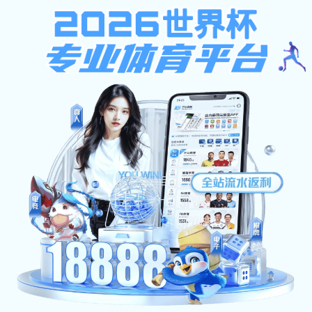
菜单
世界杯官网-世界杯官网（中国）