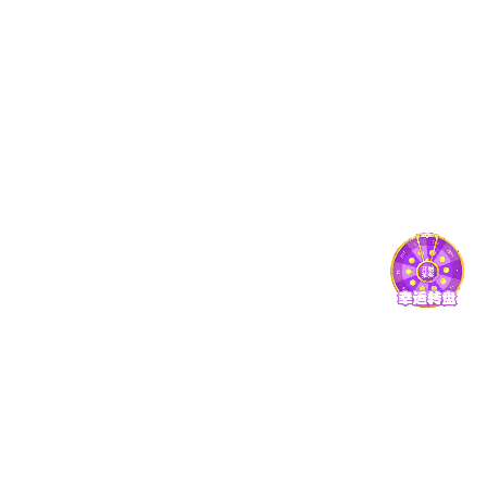
于高倍率锂电池及其充电、保养管理系统的全
套定制服务。
2011
24000
世界杯官网-世界杯官网（中
厂房生产基地24000㎡
国）成立于2011年
800
150
技术服务团队800余人
月产量150AH