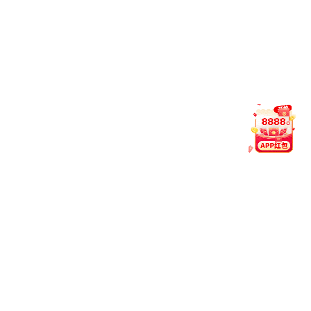
高倍率锂电池及其充电、保养管理系统的全套定制
服务，并多次率先向市场推出前沿产品，拥
有了丰富的无人机行业应用开发经验。工厂位于广东
东莞市。
我世界杯官网-世界杯官网（中国）的主要产品
有：高倍率锂电池、无人机电池、高
压锂电池、快充电池、半固态锂电
池、智能监控模块、智能均衡充电器及电源
模块等，其广泛应用于：无人机、氢
燃料动力辅助系统、便携式设备等领域。
查看更多
致力于高倍率锂电池及充放电管理系统的
全套定制服务
高倍率锂电池、无人机电池、高压锂电
池、快充电池、半固态锂电池、智能