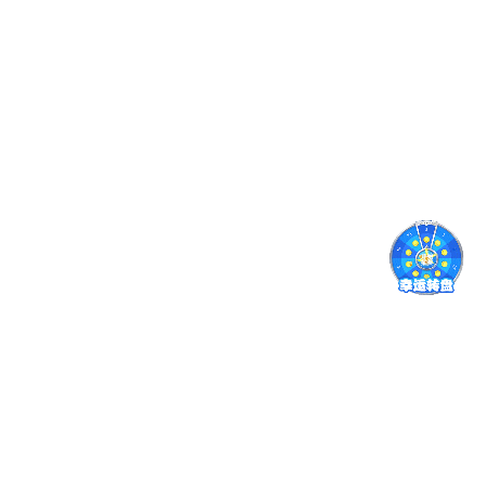
力于高倍率锂电池及其充电、保养管理系统的全
套定制服务。
2011
24000
世界杯官网-世界杯官网（中
厂房生产基地24000㎡
国）成立于2011年
800
150
技术服务团队800余人
月产量150AH