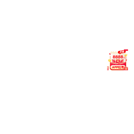
高倍率锂电池及其充电、保养管理系统的全套定制服
务，并多次率先向市场推出前沿产品，拥有
了丰富的无人机行业应用开发经验。工厂位于广东东莞
市。
我世界杯官网-世界杯官网（中国）的主要产品
有：高倍率锂电池、无人机电
池、高压锂电池、快充电池、半
固态锂电池、智能监控模块、智能均衡充
电器及电源模块等，其广泛应用于：无人
机、氢燃料动力辅助系统、便携式设备等领
域。
查看更多
致力于高倍率锂电池及充放电管理系统的
全套定制服务
高倍率锂电池、无人机电池、高压锂电